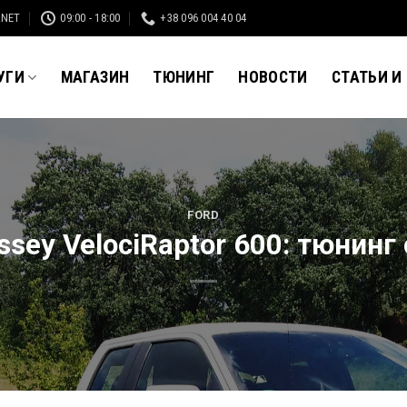
.NET
09:00 - 18:00
+38 096 004 40 04
УГИ
МАГАЗИН
ТЮНИНГ
НОВОСТИ
СТАТЬИ И
FORD
sey VelociRaptor 600: тюнинг