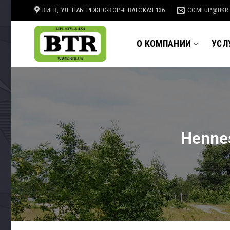
Skip
КИЕВ, УЛ. НАБЕРЕЖНО-КОРЧЕВАТСКАЯ 136
COMEUP@UKR
to
content
О КОМПАНИИ
УСЛ
Hennes