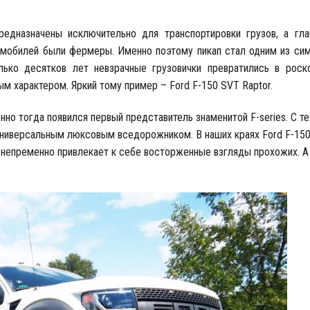
едназначены исключительно для транспортировки грузов, а гл
омобилей были фермеры. Именно поэтому пикап стал одним из си
ько десятков лет невзрачные грузовички превратились в рос
м характером. Яркий тому пример – Ford F-150 SVT Raptor.
но тогда появился первый представитель знаменитой F-series. С те
 универсальным люксовым вседорожником. В наших краях Ford F-150
то непременно привлекает к себе восторженные взгляды прохожих. А