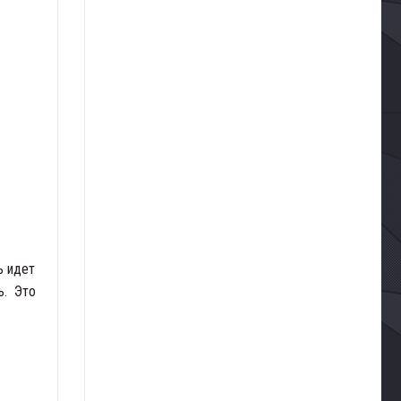
ь идет
ь. Это