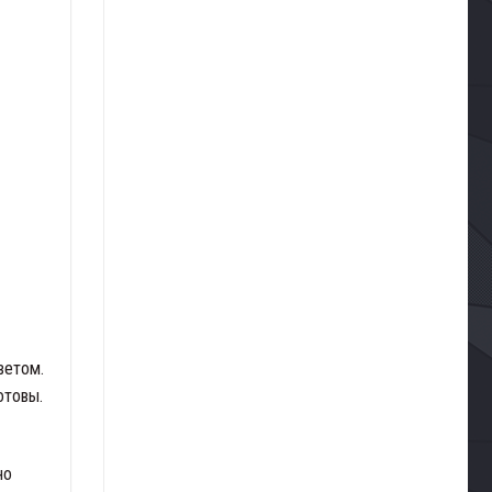
ветом.
отовы.
но