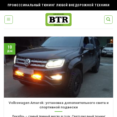
Skip
ПРОФЕССИНАЛЬНЫЙ ТЮНИНГ ЛЮБОЙ ВНЕДОРОЖНОЙ ТЕХНИКИ
to
content
10
Дек
Volkswagen Amarok: установка дополнительного света и
спортивной подвески
Декабрь – самый темный месяц в году. Светодиодный тюнинг