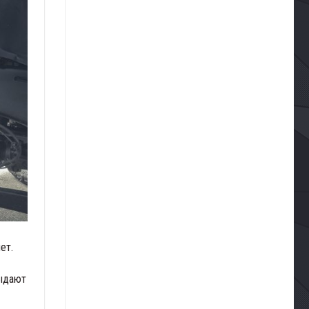
ет.
выдают