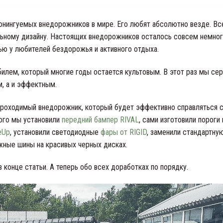
тюнингуемых внедорожников в мире. Его любят абсолютно везде. Вс
льному дизайну. Настоящих внедорожников осталось совсем немног
ю у любителей бездорожья и активного отдыха.
илем, который многие годы остается культовым. В этот раз мы се
м, а и эффектным.
 проходимый внедорожник, который будет эффективно справляться 
того мы установили
передний бампер RIVAL
, сами изготовили пороги 
eUp
, установили светодиодные
фары от RIGID
, заменили стандартну
жные шины на красивых черных дисках.
конце статьи. А теперь обо всех доработках по порядку.