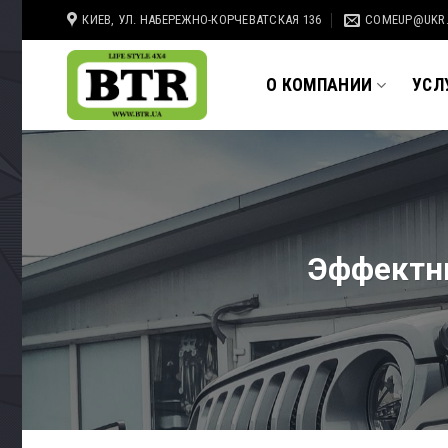
Skip
КИЕВ, УЛ. НАБЕРЕЖНО-КОРЧЕВАТСКАЯ 136
COMEUP@UKR
to
content
О КОМПАНИИ
УСЛ
Эффектны