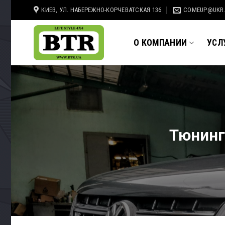
Skip
КИЕВ, УЛ. НАБЕРЕЖНО-КОРЧЕВАТСКАЯ 136
COMEUP@UKR
to
content
О КОМПАНИИ
УСЛ
Тюнинг