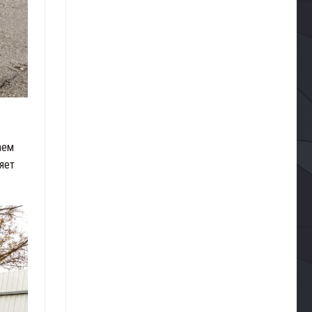
аем
яет