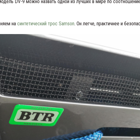
 модель DV-9 можно назвать одной из лучших в мире по соотношени
еняем на
синтетический трос Samson
. Он легче, практичнее и безопа