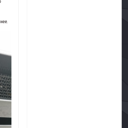
ю
снее.