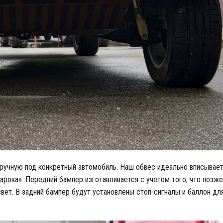
ручную под конкретный автомобиль. Наш обвес идеально вписывает
арока». Передний бампер изготавливается с учетом того, что позже
вет. В задний бампер будут установлены стоп-сигналы и баллон дл