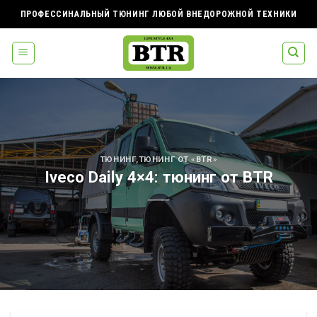
Skip
ПРОФЕССИНАЛЬНЫЙ ТЮНИНГ ЛЮБОЙ ВНЕДОРОЖНОЙ ТЕХНИКИ
to
content
ТЮНИНГ
,
ТЮНИНГ ОТ «BTR»
Iveco Daily 4×4: тюнинг от BTR