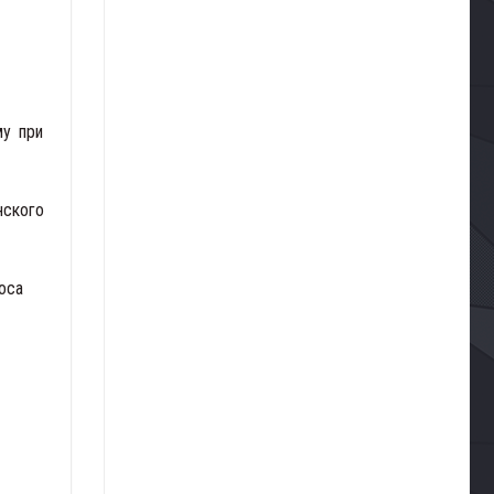
му при
нского
оса