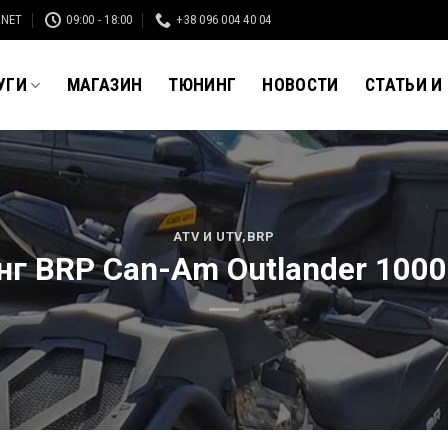
.NET
09:00 - 18:00
+38 096 004 40 04
УГИ
МАГАЗИН
ТЮНИНГ
НОВОСТИ
СТАТЬИ И
ATV И UTV
,
BRP
г BRP Can-Am Outlander 100