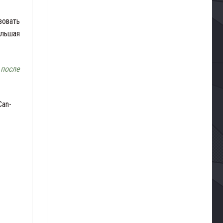
зовать
ольшая
 после
Can-