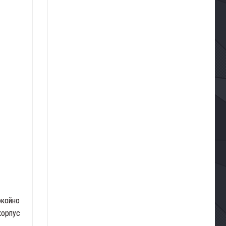
окойно
корпус