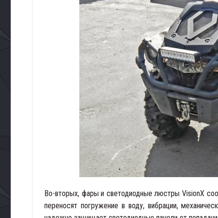
Во-вторых, фары и светодиодные люстры VisionX соо
переносят погружение в воду, вибрации, механиче
надежно защищает светодиодные панели от попадания