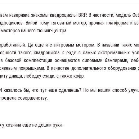
вам наверняка знакомы квадроциклы BRP. В частности, модель Outl
дроциклов. Виной тому тяговитый мотор, прочная платформа и в
 мастеров нашего тюнинг-центра.
доработанный. Да еще и с литровым мотором. В названии таких м
товности такого квадроцикла к езде в самых экстремальных усл
в базовой комплектации оснащаются силовыми бамперами, леб
рязевым покрышками. В качестве дополнительного оборудования 
иту днища, лебедку сзади, а также кофр.
 И казалось бы, что тут еще сделаешь? Но мы нашли способ улуч
 предела совершенству.
 у хозяина еще не дошли руки.