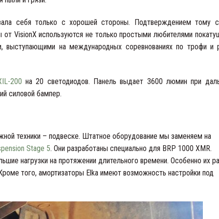
казала себя только с хорошей стороны. Подтверждением тому 
 от VisionX используются не только простыми любителями покату
, выступающими на международных соревнованиях по трофи и 
XIL-200
на 20 светодиодов. Панель выдает 3600 люмин при дал
ий силовой бампер.
жной техники – подвеске. Штатное оборудование мы заменяем на
spension Stage 5
. Они разработаны специально для BRP 1000 XMR.
шие нагрузки на протяжении длительного времени. Особенно их р
Кроме того, амортизаторы Elka имеют возможность настройки под