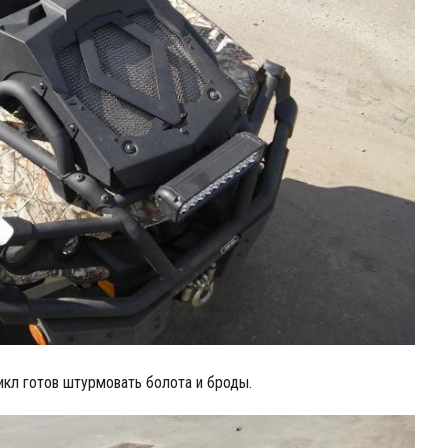
кл готов штурмовать болота и броды.