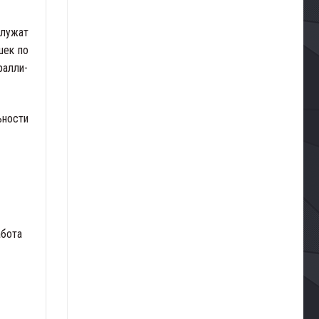
служат
шек по
ралли-
ьности
абота