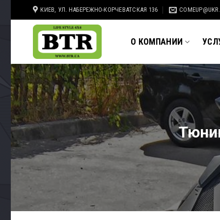
Skip
КИЕВ, УЛ. НАБЕРЕЖНО-КОРЧЕВАТСКАЯ 136
COMEUP@UKR
to
content
О КОМПАНИИ
УСЛ
Тюнин