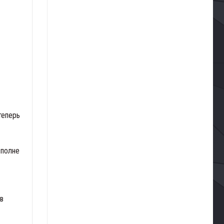
теперь
вполне
в