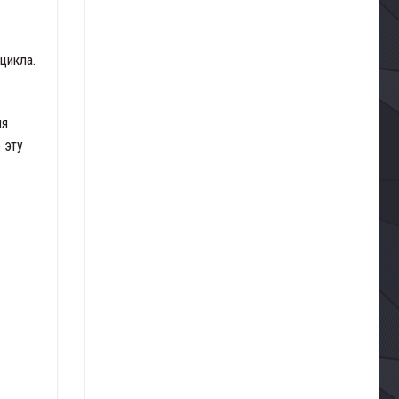
цикла.
ля
 эту