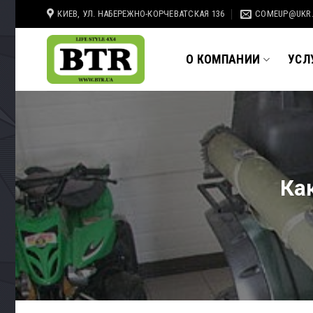
Skip
КИЕВ, УЛ. НАБЕРЕЖНО-КОРЧЕВАТСКАЯ 136
COMEUP@UKR
to
content
О КОМПАНИИ
УСЛ
Ка