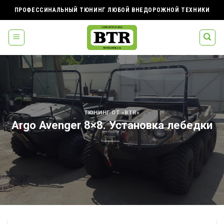
Skip
ПРОФЕССИНАЛЬНЫЙ ТЮНИНГ ЛЮБОЙ ВНЕДОРОЖНОЙ ТЕХНИКИ
to
content
ТЮНИНГ ОТ «BTR»
Argo Avenger 8×8. Установка лебедки