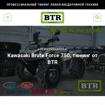
Skip
ПРОФЕССИНАЛЬНЫЙ ТЮНИНГ ЛЮБОЙ ВНЕДОРОЖНОЙ ТЕХНИКИ
to
content
ATV И UTV
,
KAWASAKI
Kawasaki Brute Force 750, тюнинг от
BTR