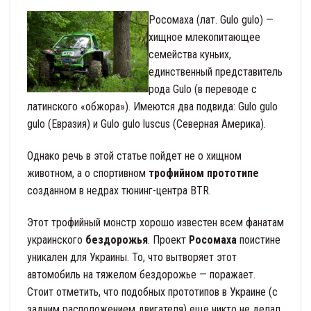
Росомаха (лат. Gulo gulo) —
хищное млекопитающее
семейства куньих,
единственный представитель
рода Gulo (в переводе с
латинского «обжора»). Имеются два подвида: Gulo gulo
gulo (Евразия) и Gulo gulo luscus (Северная Америка).
Однако речь в этой статье пойдет не о хищном
животном, а о спортивном
трофийном прототипе
созданном в недрах тюнинг-центра BTR.
Этот трофийный монстр хорошо известен всем фанатам
украинского
бездорожья
. Проект
Росомаха
поистине
уникален для Украины. То, что вытворяет этот
автомобиль на тяжелом бездорожье — поражает.
Стоит отметить, что подобных прототипов в Украине (с
задним расположением двигателя) еще никто не делал,