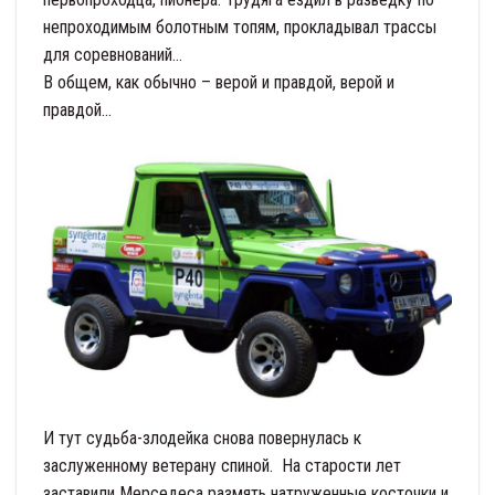
непроходимым болотным топям, прокладывал трассы
для соревнований…
В общем, как обычно – верой и правдой, верой и
правдой…
И тут судьба-злодейка снова повернулась к
заслуженному ветерану спиной. На старости лет
заставили Мерседеса размять натруженные косточки и