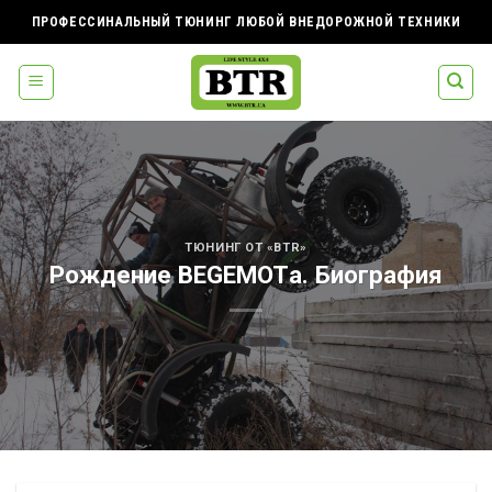
Skip
ПРОФЕССИНАЛЬНЫЙ ТЮНИНГ ЛЮБОЙ ВНЕДОРОЖНОЙ ТЕХНИКИ
to
content
ТЮНИНГ ОТ «BTR»
Рождение BEGEMOTа. Биография