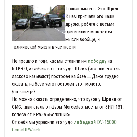
Познакомьтесь. Это
Шрек
.
К нам пригнали его наши
друзья, ребята с весьма
оригинальным полетом
мысли вообще, и
технической мысли в частности.
Не прошло и года, как мы ставили им
лебедку
на
БТР
-60, а сейчас вот это чудо.
Шрек
(это они его так
ласково называют) построен на базе …. Даже трудно
сказать, на базе чего построен этот монстр.
{mosimage}
Но можно сказать определенно, что кузов у
Шрека
от
GMC, двигатель от фуры Mercedes, мосты от ЗИЛ-131,
колеса от КРАЗа «Болотник».
От себя мы украсили это чудо
лебедкой
DV-15000
ComeUP.Winch
.