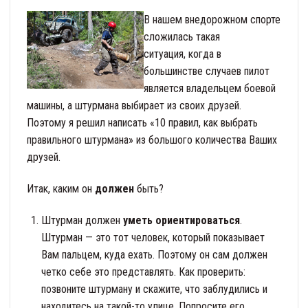
В нашем внедорожном спорте
сложилась такая
ситуация, когда в
большинстве случаев пилот
является владельцем боевой
машины, а штурмана выбирает из своих друзей.
Поэтому я решил написать «10 правил, как выбрать
правильного штурмана» из большого количества Ваших
друзей.
Итак, каким он
должен
быть?
Штурман должен
уметь ориентироваться
.
Штурман — это тот человек, который показывает
Вам пальцем, куда ехать. Поэтому он сам должен
четко себе это представлять. Как проверить:
позвоните штурману и скажите, что заблудились и
находитесь на такой-то улице. Попросите его