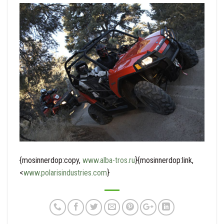
{mosinnerdop:copy,
www.alba-tros.ru
}{mosinnerdop:link,
<
www.polarisindustries.com
}