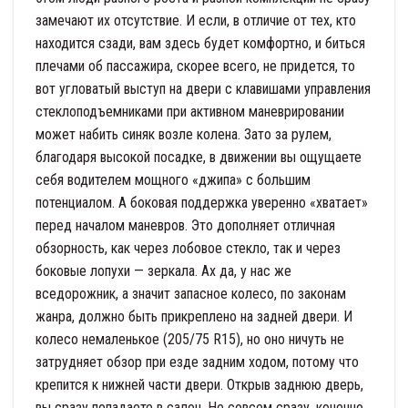
замечают их отсутствие. И если, в отличие от тех, кто
находится сзади, вам здесь будет комфортно, и биться
плечами об пассажира, скорее всего, не придется, то
вот угловатый выступ на двери с клавишами управления
стеклоподъемниками при активном маневрировании
может набить синяк возле колена. Зато за рулем,
благодаря высокой посадке, в движении вы ощущаете
себя водителем мощного «джипа» с большим
потенциалом. А боковая поддержка уверенно «хватает»
перед началом маневров. Это дополняет отличная
обзорность, как через лобовое стекло, так и через
боковые лопухи — зеркала. Ах да, у нас же
вседорожник, а значит запасное колесо, по законам
жанра, должно быть прикреплено на задней двери. И
колесо немаленькое (205/75 R15), но оно ничуть не
затрудняет обзор при езде задним ходом, потому что
крепится к нижней части двери. Открыв заднюю дверь,
вы сразу попадаете в салон. Не совсем сразу, конечно,