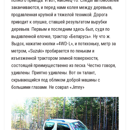
полного привода. И вот, наконец-то. Следы автомобилей
заканчиваются, и перед нами колея между деревьев,
продавленная крупной и тяжелой техникой. Дорога
приводит к опушке, ставшей результатом вырубки
деревьев. Первым и последним здесь был, судя по
выдавленной елочке, трактор «Беларусь». Ну что ж.
Выдох, нажатие кнопки «4WD-L», и потихоньку, метр за
метром, «Suzuki» пробирается по пенькам и
изъезженной трактором земной поверхности,
состоящей преимущественно из песка. Честно говоря,
удивлены. Приятно удивлены. Вот он талант,
скрывающийся под обликом доброй машины с
большими глазами. Не соврал «Jimny»